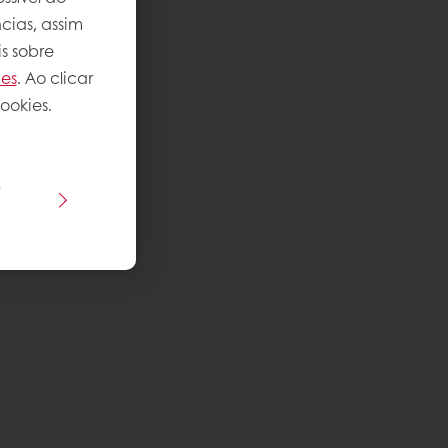
cias, assim
s sobre
ies
. Ao clicar
ookies.
s