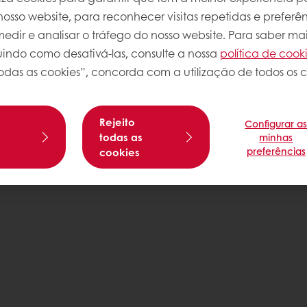
osso website, para reconhecer visitas repetidas e preferên
dir e analisar o tráfego do nosso website. Para saber mai
luindo como desativá-las, consulte a nossa
política de cook
odas as cookies”, concorda com a utilização de todos os c
Rejeito
Configurar a
s
todas as
minhas
preferências
cookies