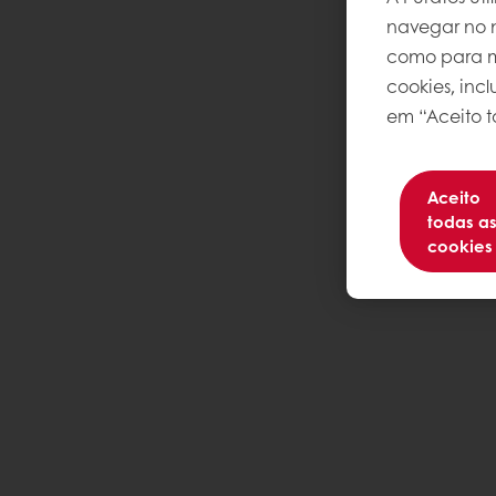
navegar no n
como para me
cookies, inc
em “Aceito t
Aceito
todas a
cookies