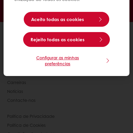
Promoções exclusivas
Tenha acesso à sua informação financeira
Aceito todas as cookies
Produtos
Rejeito todas as cookies
Receitas
Serviços
Estudos ao Consumidor
Configurar as minhas
preferências
Sobre a Puratos
Carreiras
Notícias
Contacte-nos
Política de Privacidade
Política de Cookies