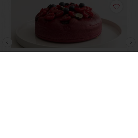
Sweet Framboise
Saiba mais
Encomende online 24/7
Pagamento online disponível