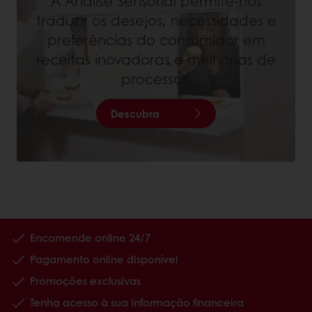
A Análise Sensorial permite-nos
traduzir os desejos, necessidades e
preferências do consumidor em
receitas inovadoras e melhorias de
processos.
Descubra
Encomende online 24/7
Pagamento online disponível
Promoções exclusivas
Tenha acesso à sua informação financeira