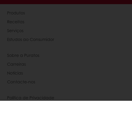
Produtos
Receitas
Serviços
Estudos ao Consumidor
Sobre a Puratos
Carreiras
Notícias
Contacte-nos
Política de Privacidade
Política de Cookies
Condições Gerais de Venda
Livro de Reclamações