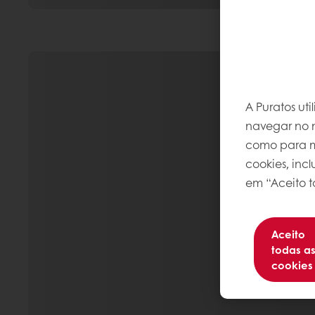
A Puratos ut
navegar no n
como para me
cookies, inc
em “Aceito t
Aceito
todas a
cookies