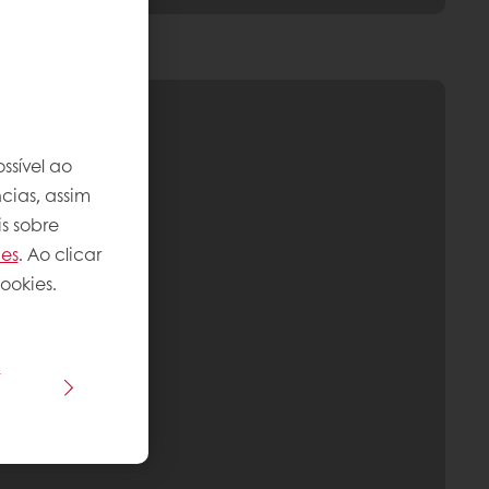
ssível ao
cias, assim
s sobre
ies
. Ao clicar
ookies.
s