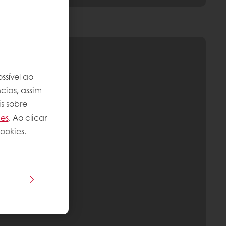
ssível ao
cias, assim
s sobre
ies
. Ao clicar
ookies.
s