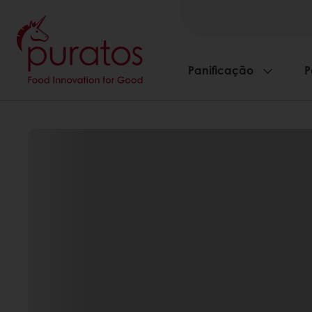
Panificação
P