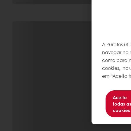
A Puratos ut
navegar no n
como para me
cookies, inc
em “Aceito t
Aceito
todas a
cookies