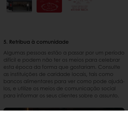
5. Retribua à comunidade
Algumas pessoas estão a passar por um período
difícil e podem não ter os meios para celebrar
esta época da forma que gostariam. Consulte
as instituições de caridade locais, tais como
bancos alimentares para ver como pode ajudá-
los, e utilize os meios de comunicação social
para informar os seus clientes sobre o assunto.