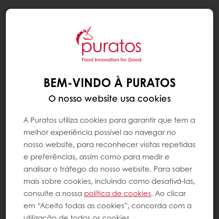
Togg
navi
BLOG
COMO PREPARAR O SEU NEGÓCIO
BEM-VINDO À PURATOS
PARA O FUTURO COM UMA LINHA DE
PRODUTOS À BASE DE PLANTAS
O nosso website usa cookies
A Puratos utiliza cookies para garantir que tem a
melhor experiência possível ao navegar no
nosso website, para reconhecer visitas repetidas
e preferências, assim como para medir e
analisar o tráfego do nosso website. Para saber
mais sobre cookies, incluindo como desativá-las,
consulte a nossa
política de cookies
. Ao clicar
em “Aceito todas as cookies”, concorda com a
utilização de todos os cookies.