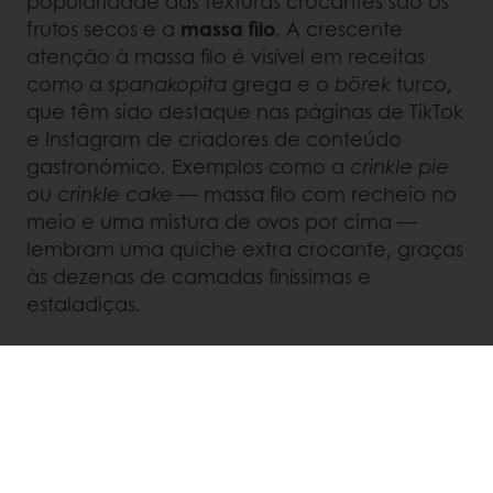
popularidade das texturas crocantes são os
frutos secos e a
massa filo
. A crescente
atenção à massa filo é visível em receitas
como a
spanakopita
grega e o
börek
turco,
que têm sido destaque nas páginas de TikTok
e Instagram de criadores de conteúdo
gastronómico. Exemplos como a
crinkle pie
ou
crinkle cake
— massa filo com recheio no
meio e uma mistura de ovos por cima —
lembram uma quiche extra crocante, graças
às dezenas de camadas finíssimas e
estaladiças.
Frutos secos e sementes
são uma forma
natural e saudável de adicionar crocância e
sabor. Por isso, nozes, pecãs, amêndoas e
avelãs são ingredientes populares em
produtos de pastelaria. Mas o fruto seco mais