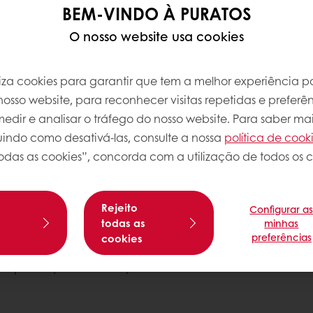
BEM-VINDO À PURATOS
O nosso website usa cookies
adaptações recomendadas para garantir um 
iliza cookies para garantir que tem a melhor experiência po
osso website, para reconhecer visitas repetidas e preferên
dir e analisar o tráfego do nosso website. Para saber mai
luindo como desativá-las, consulte a nossa
política de cook
 limpa e provida de produto poderá ser uma tarefa
odas as cookies”, concorda com a utilização de todos os c
horário de funcionamento da sua loja permitindo-
es seguros e saudáveis.
Rejeito
Configurar a
s
todas as
minhas
preferências
cookies
os de consumo por parte dos portugueses. Faça um
ra faça as alterações necessárias indo ao encont