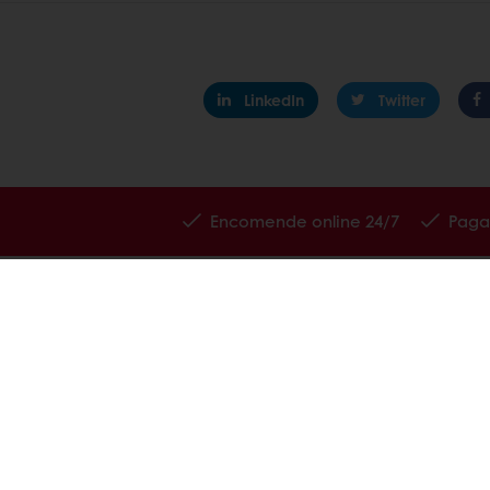
LinkedIn
Twitter
Encomende online 24/7
Paga
Produtos
Sobre a Pur
Receitas
Carreiras
Serviços
Notícias
Estudos ao Consumidor
Contacte-n
+351 219 158 300
Portugal@puratos.com