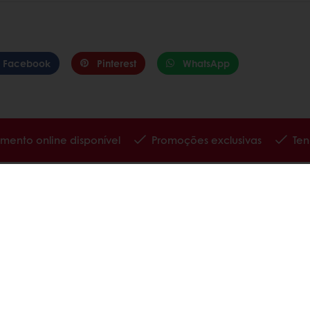
Facebook
Pinterest
WhatsApp
mento online disponível
Promoções exclusivas
Ten
atos
Política de Privacidade
Política de Cookies
Condições Gerais de Venda
os
Livro de Reclamações