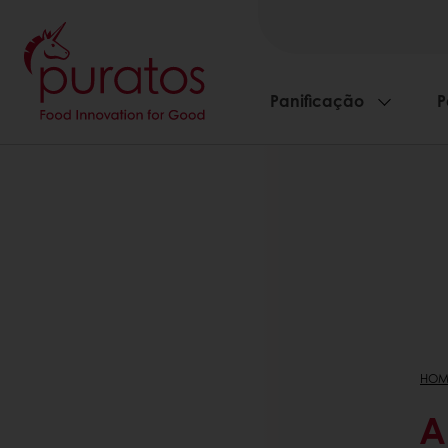
Panificação
P
HOM
A