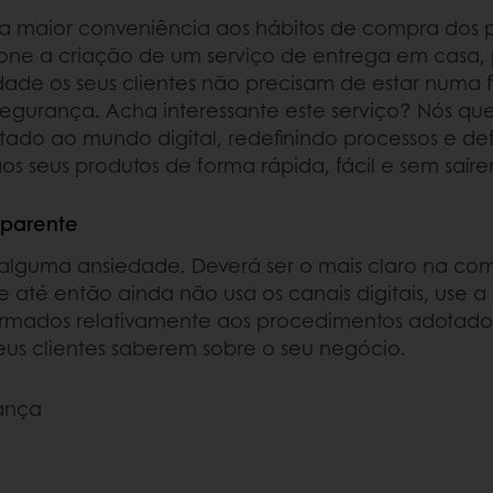
uma maior conveniência aos hábitos de compra dos
cione a criação de um serviço de entrega em casa, 
lidade os seus clientes não precisam de estar numa
egurança. Acha interessante este serviço? Nós que
ilitado ao mundo digital, redefinindo processos e
os seus produtos de forma rápida, fácil e sem saír
sparente
guma ansiedade. Deverá ser o mais claro na comu
 até então ainda não usa os canais digitais, use a
ormados relativamente aos procedimentos adotados, 
eus clientes saberem sobre o seu negócio.
ança