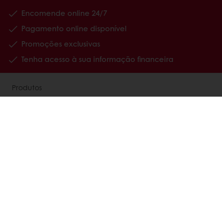
Encomende online 24/7
Pagamento online disponível
Promoções exclusivas
Tenha acesso à sua informação financeira
Produtos
Receitas
Serviços
Estudos ao Consumidor
Sobre a Puratos
Carreiras
Notícias
Contacte-nos