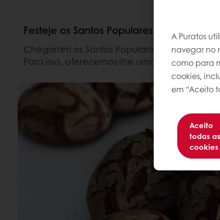
Festeje os Santos Populares mantendo a 
A Puratos ut
Chegaram os Santos Populares, e mesmo em t
navegar no n
Para isso, oferecemos-lhe uma gama compo
como para me
cookies, inc
em “Aceito t
Aceito
todas a
cookies