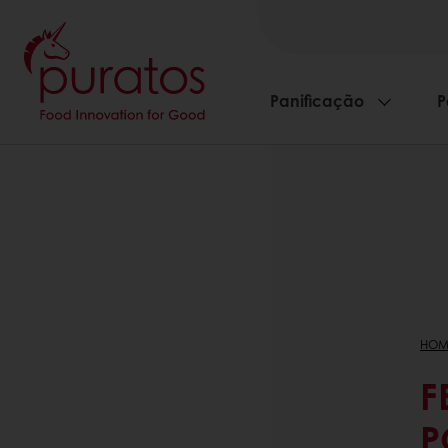
Panificação
P
HOM
F
P