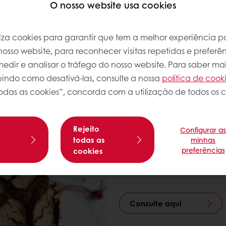
O nosso website usa cookies
tradição com as Broas da Puratos
iliza cookies para garantir que tem a melhor experiência po
empo de pandemia não queremos deixar de festeja
osso website, para reconhecer visitas repetidas e preferên
sta por
Broas únicas, diferenciadoras
e de
prepara
dir e analisar o tráfego do nosso website. Para saber mai
luindo como desativá-las, consulte a nossa
política de cook
odas as cookies”, concorda com a utilização de todos os c
Gama de Broas
Renovámos a nossa gam
Rejeito
Configurar a
tendências do consumid
s
todas as
minhas
cada vez mais saboroso
preferências
cookies
do dia.
Consulte aqui