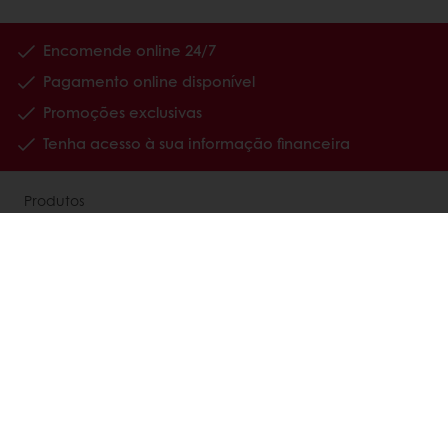
Encomende online 24/7
Pagamento online disponível
Promoções exclusivas
Tenha acesso à sua informação financeira
Produtos
Receitas
Serviços
Estudos ao Consumidor
Sobre a Puratos
Carreiras
Notícias
Contacte-nos