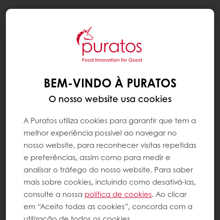
Togg
navi
NOTÍCIAS
POR TODO O MUNDO CRESCE O
BEM-VINDO À PURATOS
INTERESSE EM ELABORAR MASSA MÃE
O nosso website usa cookies
A Puratos utiliza cookies para garantir que tem a
melhor experiência possível ao navegar no
nosso website, para reconhecer visitas repetidas
e preferências, assim como para medir e
analisar o tráfego do nosso website. Para saber
mais sobre cookies, incluindo como desativá-las,
consulte a nossa
política de cookies
. Ao clicar
em “Aceito todas as cookies”, concorda com a
utilização de todos os cookies.