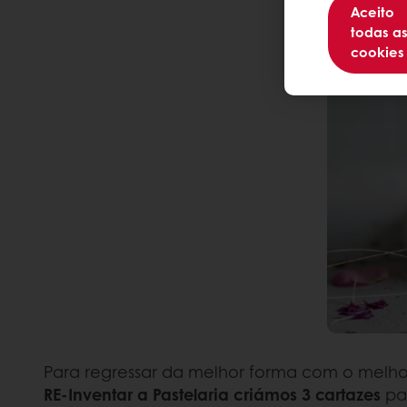
Aceito
todas a
cookies
Para regressar da melhor forma com o melhor
RE-Inventar a Pastelaria
criámos 3 cartazes
pa