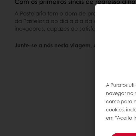
Com os primeiros sinais de regresso à no
A Pastelaria tem o dom de proporcionar sens
da Pastelaria ao dia a dia da sua montra, mas
inovadoras, capazes de satisfazer as novas 
Junte-se a nós nesta viagem, deixe-se levar e
A Puratos ut
navegar no n
como para me
cookies, inc
em “Aceito t