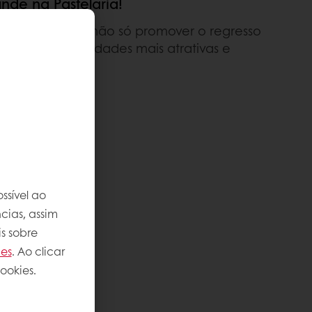
nde na Pastelaria!
ém. Procuramos não só promover o regresso
mos as especialidades mais atrativas e
 a pensar em si.
ssível ao
cias, assim
s sobre
ies
. Ao clicar
ookies.