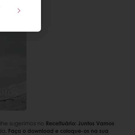
s
 lhe sugerimos no
Receituário: Juntos Vamos
da.
Faça o download e coloque-os na sua