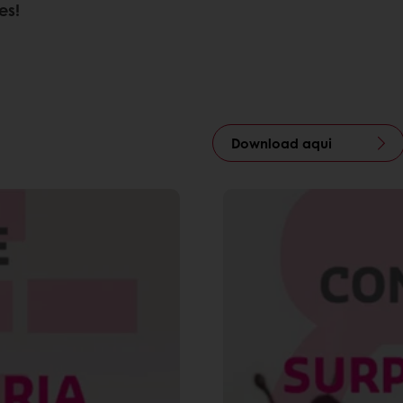
es!
Download aqui