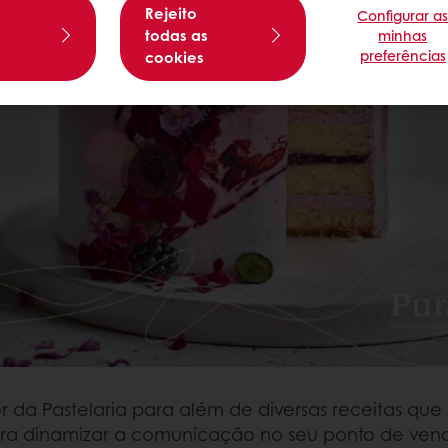
Rejeito
Configurar a
s
todas as
minhas
preferências
cookies
 da Pastelaria para além de diversas receitas que
ra dinamizar a comunicação no seu ponto de ven