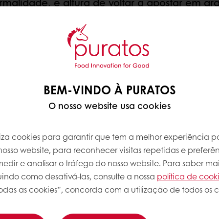
rmalidade, é altura de voltar a apostar em gra
ações únicas e sublimes. Mas queremos ir mais al
 queremos re-inventá-la consigo, para juntos criar
tendências do consumo.
 inspire-se com as nossas sugestões, desenvolvidas
BEM-VINDO À PURATOS
O nosso website usa cookies
iliza cookies para garantir que tem a melhor experiência po
osso website, para reconhecer visitas repetidas e preferên
dir e analisar o tráfego do nosso website. Para saber mai
luindo como desativá-las, consulte a nossa
política de cook
odas as cookies”, concorda com a utilização de todos os c