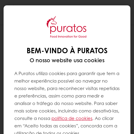
Togg
navi
SINTRA, PORTUGAL
BEM-VINDO À PURATOS
2 fev. 2022
O nosso website usa cookies
A Puratos utiliza cookies para garantir que tem a
Notícias
Puratos
Notícias
melhor experiência possível ao navegar no
nosso website, para reconhecer visitas repetidas
e preferências, assim como para medir e
O Grupo Puratos, líder mundial que oferece uma
analisar o tráfego do nosso website. Para saber
vasta gama de produtos inovadores de
mais sobre cookies, incluindo como desativá-las,
panificação, pastelaria e chocolate, lançou a
consulte a nossa
política de cookies
. Ao clicar
sua nova identidade de marca, apresentando
em “Aceito todas as cookies”, concorda com a
um novo logótipo, novas cores e um novo
utilização de todos os cookies.