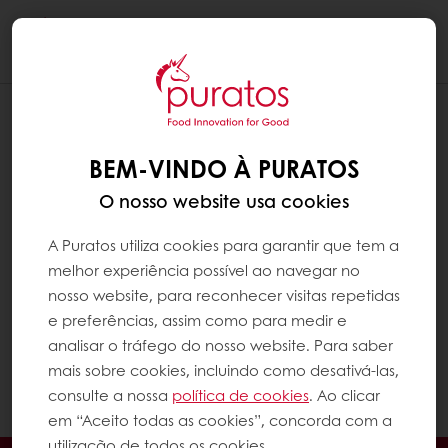
Togg
navi
NÃO RECEBI O E-MAIL DE
CONFIRMAÇÃO PARA VALIDAR A
BEM-VINDO À PURATOS
MINHA CONTA MY PURATOS
O nosso website usa cookies
Pedimos que confirme novamente se
recebeu o e-mail ou se este foi enviado para
A Puratos utiliza cookies para garantir que tem a
a sua pasta de spam na sua caixa de
melhor experiência possível ao navegar no
entrada. Se ainda assim, não encontrar o e-
nosso website, para reconhecer visitas repetidas
mail de confirmação, contacte-nos através
e preferências, assim como para medir e
do e-mail: encomendas@puratos.com ou
analisar o tráfego do nosso website. Para saber
através do número de telefone: +351 219 158
mais sobre cookies, incluindo como desativá-las,
300 e ajudaremos a resolver a situação!
consulte a nossa
política de cookies
. Ao clicar
em “Aceito todas as cookies”, concorda com a
utilização de todos os cookies.