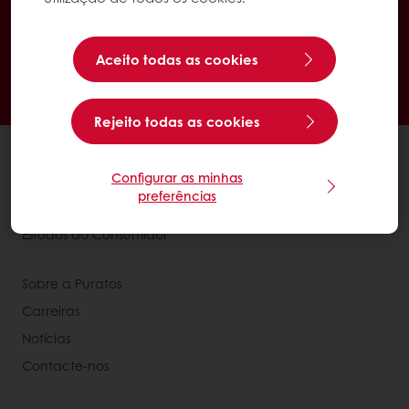
Encomende online 24/7
Pagamento online disponível
Aceito todas as cookies
Promoções exclusivas
Tenha acesso à sua informação financeira
Rejeito todas as cookies
Produtos
Configurar as minhas
Receitas
preferências
Serviços
Estudos ao Consumidor
Sobre a Puratos
Carreiras
Notícias
Contacte-nos