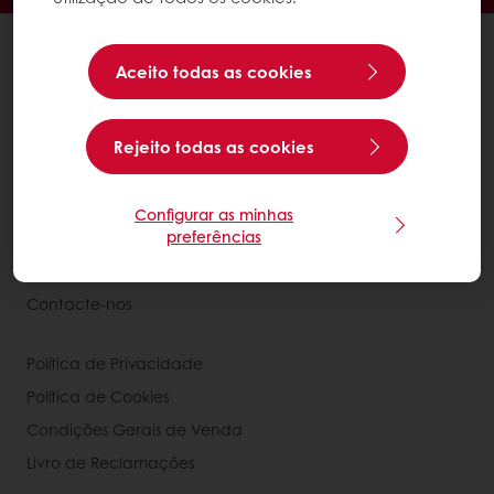
Produtos
Aceito todas as cookies
Receitas
Serviços
Estudos ao Consumidor
Rejeito todas as cookies
Sobre a Puratos
Configurar as minhas
preferências
Carreiras
Notícias
Contacte-nos
Política de Privacidade
Política de Cookies
Condições Gerais de Venda
Livro de Reclamações