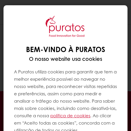
Togg
navi
SE EU TIVER VÁRIOS ENDEREÇOS DE
ENTREGA, QUAL SERÁ USADO PARA A
BEM-VINDO À PURATOS
ENTREGA?
O nosso website usa cookies
Se tiver vários endereços de entrega, pode
selecionar um deles para a entrega no
A Puratos utiliza cookies para garantir que tem a
checkout.
melhor experiência possível ao navegar no
nosso website, para reconhecer visitas repetidas
e preferências, assim como para medir e
Encomende online 24/7
analisar o tráfego do nosso website. Para saber
Pagamento online disponível
mais sobre cookies, incluindo como desativá-las,
consulte a nossa
política de cookies
. Ao clicar
Promoções exclusivas
em “Aceito todas as cookies”, concorda com a
Tenha acesso à sua informação financeira
utilização de todos os cookies.