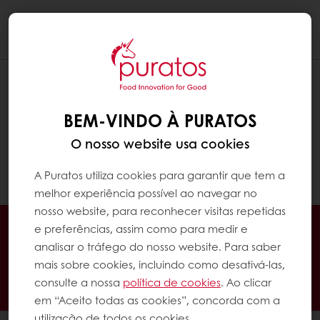
Togg
navi
EXISTE UMA APLICAÇÃO MYPURATOS?
POSSO ACEDER AO MYPURATOS A
BEM-VINDO À PURATOS
PARTIR DO MEU TELEMÓVEL?
O nosso website usa cookies
Sim, já existe a App My Puratos. Poderá
consultar toda a informação
aqui
.
A Puratos utiliza cookies para garantir que tem a
melhor experiência possível ao navegar no
nosso website, para reconhecer visitas repetidas
Encomende online 24/7
e preferências, assim como para medir e
Pagamento online disponível
analisar o tráfego do nosso website. Para saber
mais sobre cookies, incluindo como desativá-las,
Promoções exclusivas
consulte a nossa
política de cookies
. Ao clicar
Tenha acesso à sua informação financeira
em “Aceito todas as cookies”, concorda com a
utilização de todos os cookies.