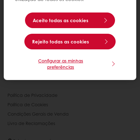
Produtos
Receitas
Aceito todas as cookies
Serviços
Estudos ao Consumidor
Rejeito todas as cookies
Sobre a Puratos
Carreiras
Configurar as minhas
preferências
Notícias
Contacte-nos
Política de Privacidade
Política de Cookies
Condições Gerais de Venda
Livro de Reclamações