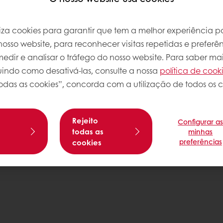
atos
Política de Privacidade
iliza cookies para garantir que tem a melhor experiência po
Política de Cookies
osso website, para reconhecer visitas repetidas e preferên
Condições Gerais de Venda
dir e analisar o tráfego do nosso website. Para saber mai
os
Livro de Reclamações
luindo como desativá-las, consulte a nossa
política de cook
odas as cookies”, concorda com a utilização de todos os c
Rejeito
Configurar a
s
todas as
minhas
preferências
cookies