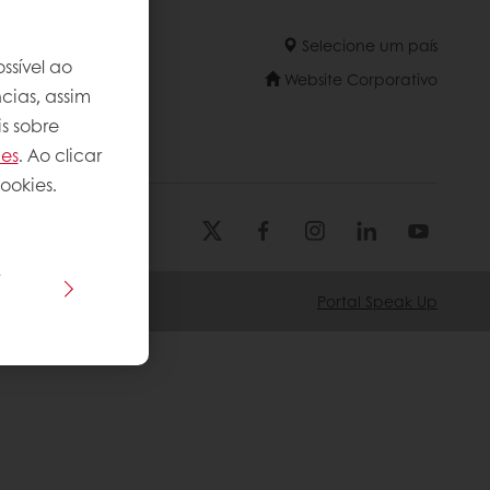
Selecione um país
ssível ao
Website Corporativo
cias, assim
s sobre
ies
. Ao clicar
ookies.
s
Portal Speak Up