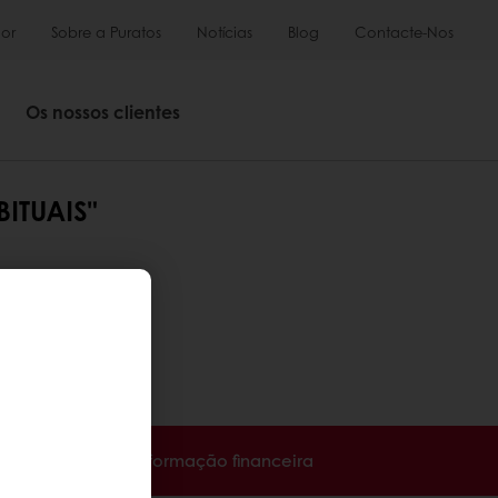
or
Sobre a Puratos
Notícias
Blog
Contacte-Nos
Os nossos clientes
ITUAIS"
enso.
ha acesso à sua informação financeira