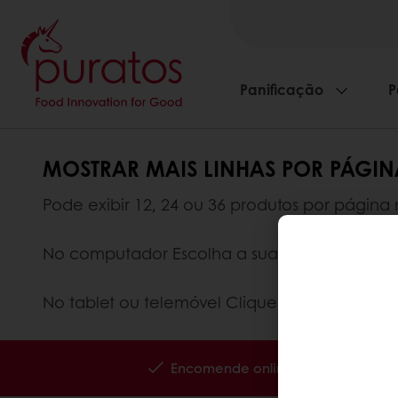
Panificação
P
MOSTRAR MAIS LINHAS POR PÁGIN
Pode exibir 12, 24 ou 36 produtos por página
No computador Escolha a sua opção no men
No tablet ou telemóvel Clique no botão "Pes
Encomende online 24/7
Paga