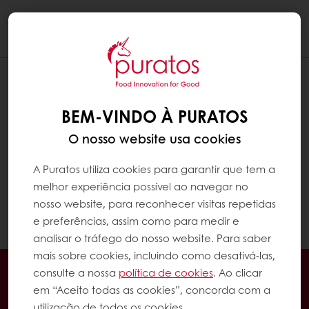
Togg
navi
QUAIS OS MÉTODOS DE PAGAMENTO
ACEITAM?
BEM-VINDO À PURATOS
Se já comprou da Puratos antes, pode usar
O nosso website usa cookies
os seus métodos de pagamento habituais e
pagar as suas faturas pelo prazo de
A Puratos utiliza cookies para garantir que tem a
pagamento acordado. Se for um novo
melhor experiência possível ao navegar no
cliente, pode pagar usando pagamento
nosso website, para reconhecer visitas repetidas
online (cartões de crédito, etc.)
e preferências, assim como para medir e
analisar o tráfego do nosso website. Para saber
mais sobre cookies, incluindo como desativá-las,
Encomende online 24/7
consulte a nossa
política de cookies
. Ao clicar
Pagamento online disponível
em “Aceito todas as cookies”, concorda com a
utilização de todos os cookies.