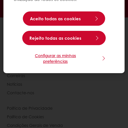
Promoções exclusivas
Tenha acesso à sua informação financeira
Aceito todas as cookies
Produtos
Receitas
Rejeito todas as cookies
Serviços
Estudos ao Consumidor
Configurar as minhas
preferências
Sobre a Puratos
Carreiras
Notícias
Contacte-nos
Política de Privacidade
Política de Cookies
Condições Gerais de Venda