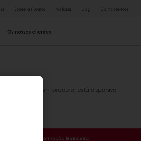
or
Sobre a Puratos
Notícias
Blog
Contacte-Nos
Os nossos clientes
ão encontrou um produto, está disponível
ha acesso à sua informação financeira