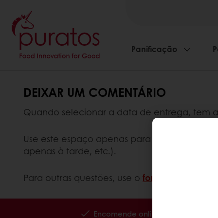
Panificação
P
DEIXAR UM COMENTÁRIO
Quando selecionar a data de entrega, tem 
Use este espaço apenas para comentários r
apenas à tarde, etc.).
Para outras questões, use o
formulário de con
Encomende online 24/7
Paga