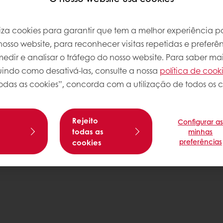
iliza cookies para garantir que tem a melhor experiência po
atos
Política de Privacidade
osso website, para reconhecer visitas repetidas e preferên
Política de Cookies
dir e analisar o tráfego do nosso website. Para saber mai
Condições Gerais de Venda
luindo como desativá-las, consulte a nossa
política de cook
os
Livro de Reclamações
odas as cookies”, concorda com a utilização de todos os c
Rejeito
Configurar a
s
todas as
minhas
preferências
cookies