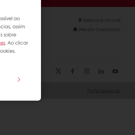
ssível ao
Selecione um país
cias, assim
Website Corporativo
s sobre
ies
. Ao clicar
ookies.
s
Portal Speak Up