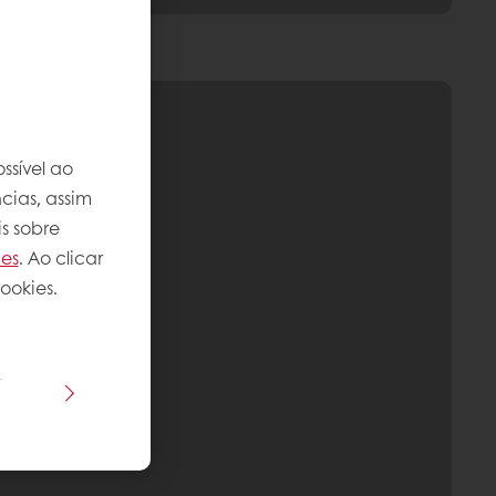
ssível ao
cias, assim
s sobre
ies
. Ao clicar
ookies.
s