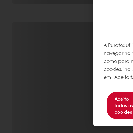
A Puratos ut
navegar no n
como para me
cookies, inc
em “Aceito t
Aceito
todas a
cookies