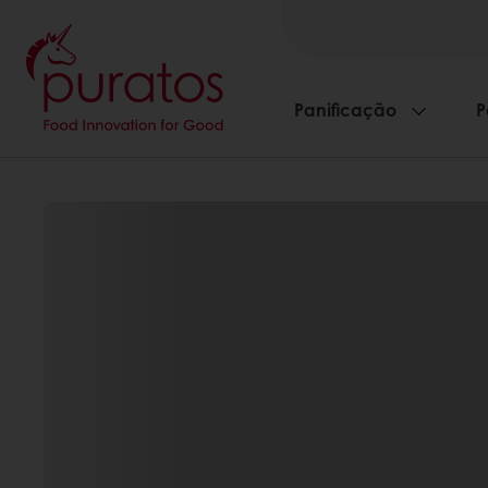
Panificação
P