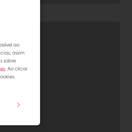
ssível ao
cias, assim
s sobre
ies
. Ao clicar
ookies.
s