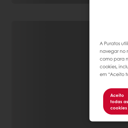
A Puratos ut
navegar no n
como para me
cookies, inc
em “Aceito t
Aceito
todas a
cookies