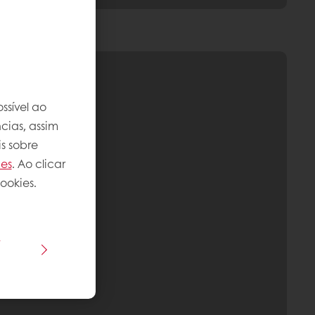
ssível ao
cias, assim
s sobre
ies
. Ao clicar
ookies.
s