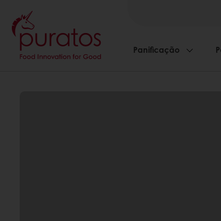
Panificação
P