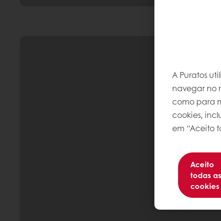
A Puratos ut
navegar no n
como para me
cookies, inc
em “Aceito t
Aceito
todas a
cookies