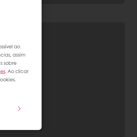
ssível ao
cias, assim
s sobre
ies
. Ao clicar
ookies.
s