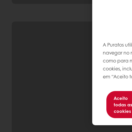
A Puratos ut
navegar no n
como para me
cookies, inc
em “Aceito t
Aceito
todas a
cookies