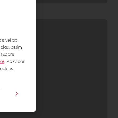
ssível ao
cias, assim
s sobre
ies
. Ao clicar
ookies.
s