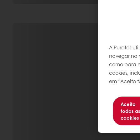
A Puratos ut
navegar no n
como para me
cookies, inc
em “Aceito t
Aceito
todas a
cookies