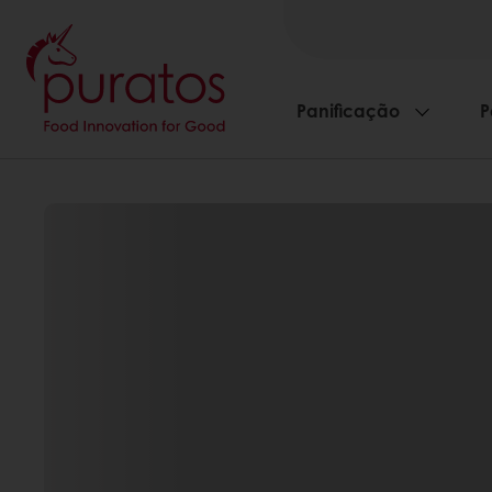
Panificação
P