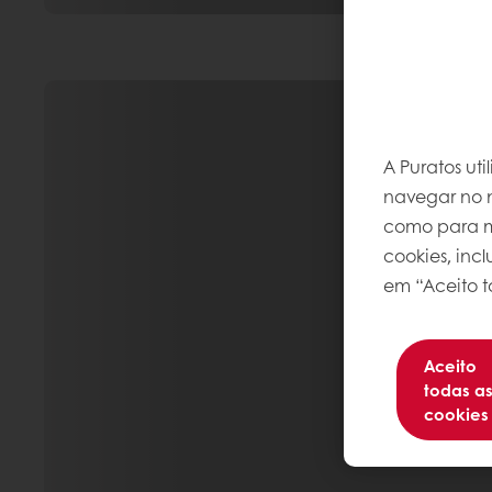
A Puratos ut
navegar no n
como para me
cookies, inc
em “Aceito t
Aceito
todas a
cookies