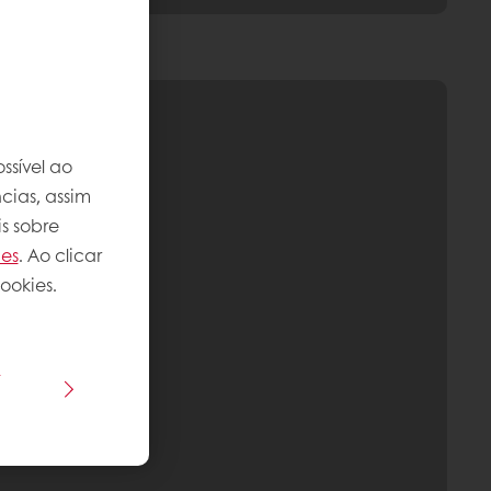
ssível ao
cias, assim
s sobre
ies
. Ao clicar
ookies.
s