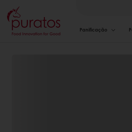
Panificação
P