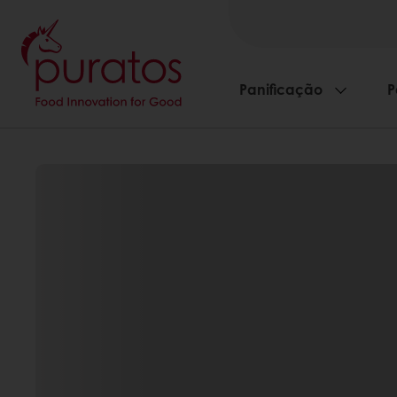
Panificação
P