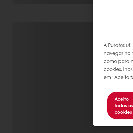
A Puratos ut
navegar no n
como para me
cookies, inc
em “Aceito t
Aceito
todas a
cookies