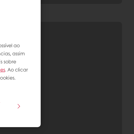
ssível ao
cias, assim
s sobre
ies
. Ao clicar
ookies.
s