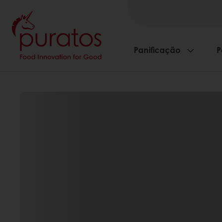
Panificação
P