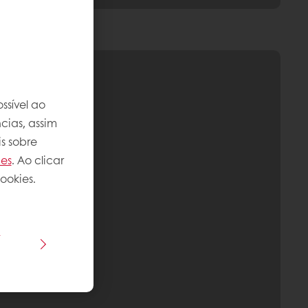
ssível ao
cias, assim
s sobre
ies
. Ao clicar
ookies.
s