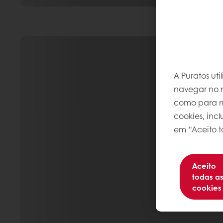
A Puratos ut
navegar no n
como para me
cookies, inc
em “Aceito t
Aceito
todas a
cookies