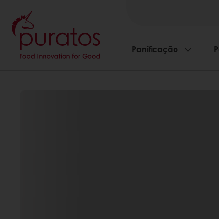
Panificação
P