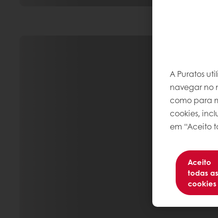
A Puratos ut
navegar no n
como para me
cookies, inc
em “Aceito t
Aceito
todas a
cookies