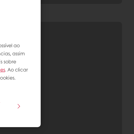
ssível ao
cias, assim
s sobre
ies
. Ao clicar
ookies.
s