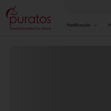
Panificação
P