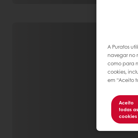
A Puratos ut
navegar no n
como para me
cookies, inc
em “Aceito t
Aceito
todas a
cookies