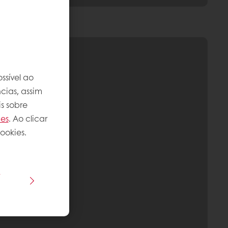
ssível ao
cias, assim
s sobre
ies
. Ao clicar
ookies.
s