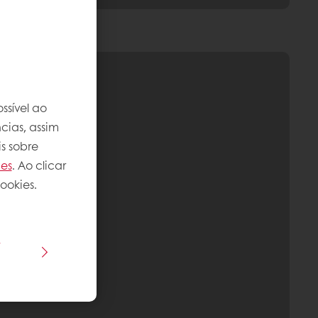
ssível ao
cias, assim
s sobre
ies
. Ao clicar
ookies.
s