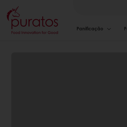
Panificação
P