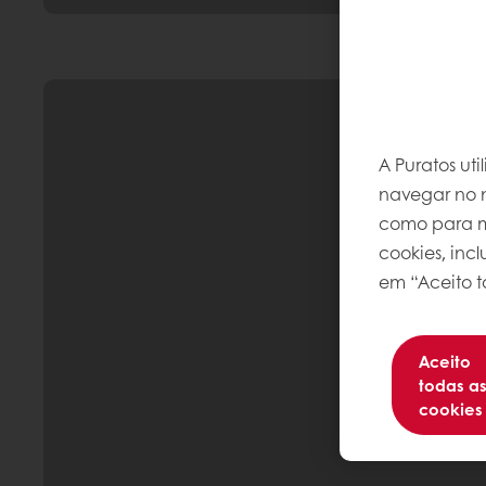
A Puratos ut
navegar no n
como para me
cookies, inc
em “Aceito t
Aceito
todas a
cookies