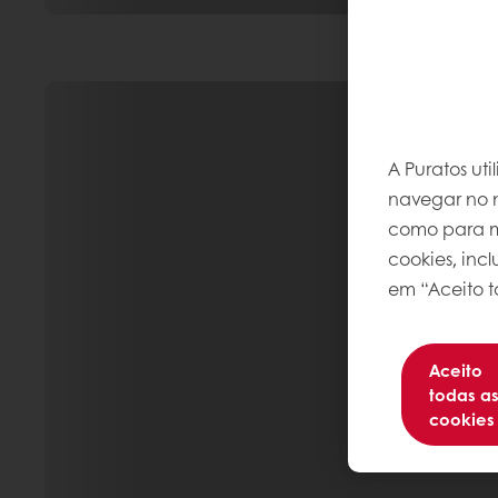
A Puratos ut
navegar no n
como para me
cookies, inc
em “Aceito t
Aceito
todas a
cookies