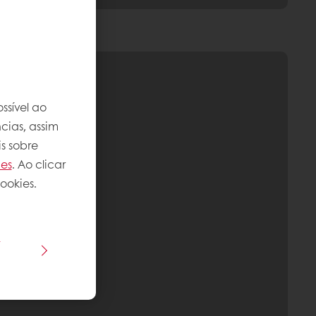
ssível ao
cias, assim
s sobre
ies
. Ao clicar
ookies.
s