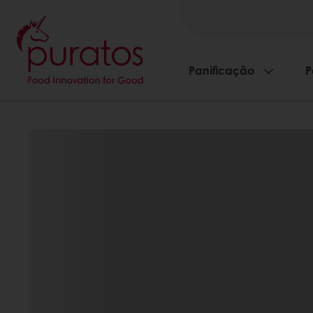
Panificação
P