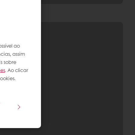
ssível ao
cias, assim
s sobre
ies
. Ao clicar
ookies.
s