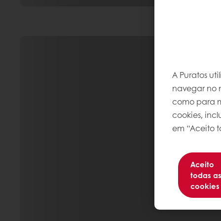
A Puratos ut
navegar no n
como para me
cookies, inc
em “Aceito t
Aceito
todas a
cookies