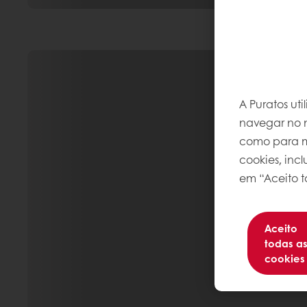
A Puratos ut
navegar no n
como para me
cookies, inc
em “Aceito t
Aceito
todas a
cookies