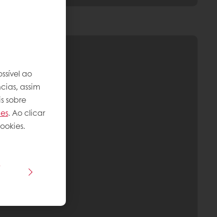
ssível ao
cias, assim
s sobre
ies
. Ao clicar
ookies.
s