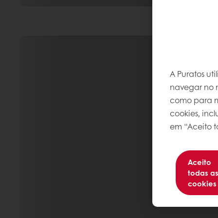
A Puratos ut
navegar no n
como para me
cookies, inc
em “Aceito t
Aceito
todas a
cookies