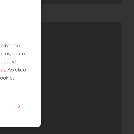
ssível ao
cias, assim
s sobre
ies
. Ao clicar
ookies.
s