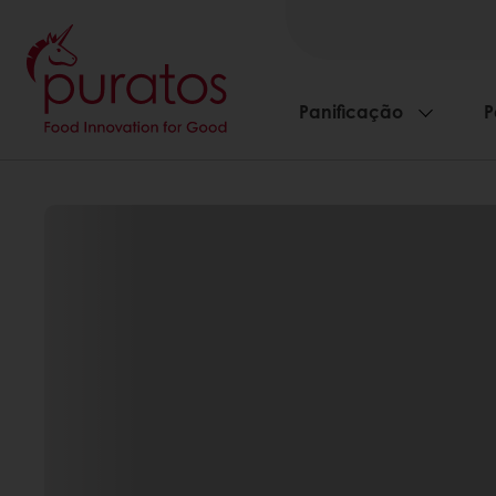
Panificação
P