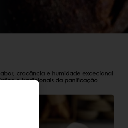
abor, crocância e humidade excecional
stico e tradicionais da panificação