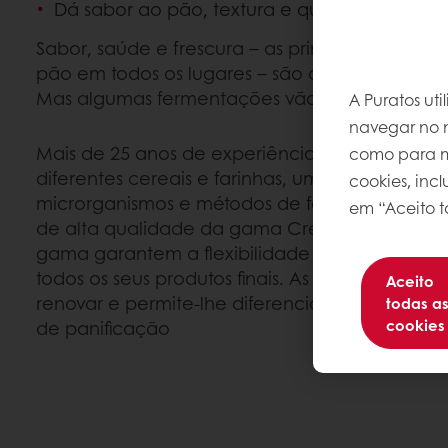
Dá sabor ao pão, textura e qualidade consis
Sabor, saúde e frescura – as principais priori
pão em todos os lugares – são aprimorados p
Mas algumas fermentações vão mais longe do 
A Puratos ut
navegar no n
Mais de 25 anos de experiência em fermento na
como para me
diferentes cereais e farinhas, uma grande var
cookies, inc
microrganismos e métodos de fermentação, r
em “Aceito t
de alta qualidade da gama CreArte e Sapore.
gama garantem a flexibilidade de escolher o s
todos os seus produtos finais. As gamas CreAr
Aceito
renovar e permite-lhe diferenciar a sua gama 
todas a
cookies
de panificação