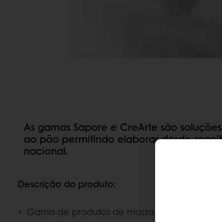
As gamas Sapore e CreArte são soluçõe
ao pão permitindo elaborar desde receita
nacional.
Descrição do produto:
Gama de produtos de massa mãe prontos a 