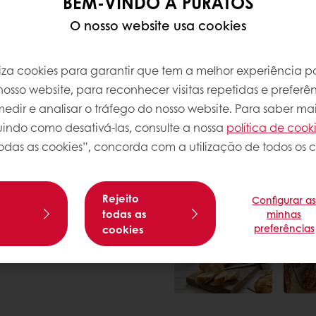
BEM-VINDO À PURATOS
tente.
O nosso website usa cookies
dades dos amantes de
elo uso da fermentação.
que outras.
iliza cookies para garantir que tem a melhor experiência po
osso website, para reconhecer visitas repetidas e preferên
 Puratos, utilizando
dir e analisar o tráfego do nosso website. Para saber mai
iedade de
luindo como desativá-las, consulte a nossa
política de cook
eúnem-se nas soluções
odas as cookies”, concorda com a utilização de todos os c
 Os produtos desta
abor e a estrutura de
te e Sapore ajudam-no a
Rejeito
Configurar a
existente de produtos
s
todas as
minhas
preferências
cookies