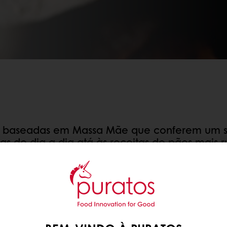
s baseadas em Massa Mãe que conferem um s
s do dia a dia atá às receitas de pães mais rú
usar;