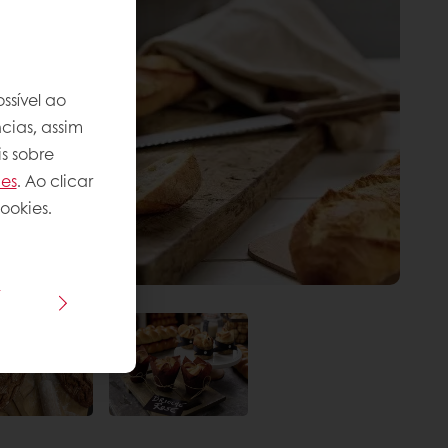
ssível ao
cias, assim
s sobre
ies
. Ao clicar
ookies.
s