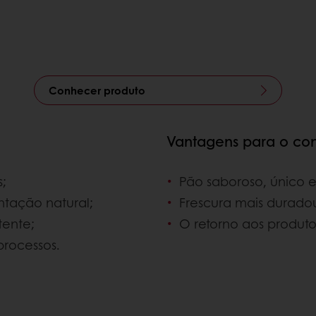
Conhecer produto
Vantagens para o co
;
Pão saboroso, único 
ntação natural;
Frescura mais durado
tente;
O retorno aos produtos
processos.