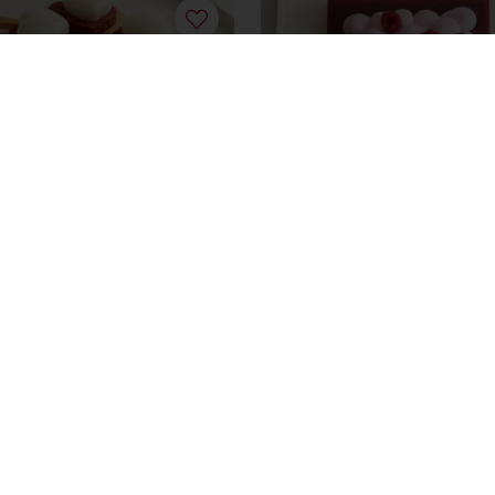
Dear Mommy
ais
Saiba mais
mento online disponível
Promoções exclusivas
Ten
atos
Política de Privacidade
Política de Cookies