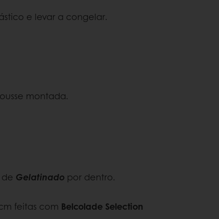
stico e levar a congelar.
 mousse montada.
o de
Gelatinado
por dentro.
0 cm feitas com
Belcolade Selection