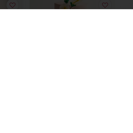
Bouquet
Saiba mais
ha acesso à sua informação financeira
Selecione um país
Website Corporativo