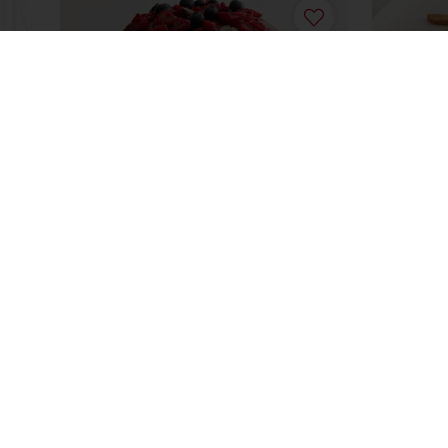
Sweet Framboise
Trevo
Saiba mais
Saiba m
Encomende online 24/7
Paga
Produtos
Sobre a Pur
Receitas
Carreiras