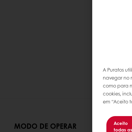
A Puratos ut
navegar no n
como para me
cookies, inc
em “Aceito t
Aceito
MODO DE OPERAR
todas a