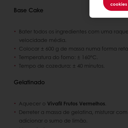
cookies
Base Cake
Bater todos os ingredientes com uma raque
velocidade média.
Colocar ± 600 g de massa numa forma reta
Temperatura do forno: ± 160ºC.
Tempo de cozedura: ± 40 minutos.
Gelatinado
Aquecer o
Vivafil Frutos Vermelhos
.
Derreter a massa de gelatina, misturar co
adicionar o sumo de limão.