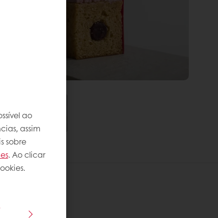
ssível ao
cias, assim
s sobre
ies
. Ao clicar
ookies.
s
 receita