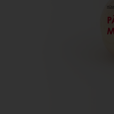
HOM
P
M