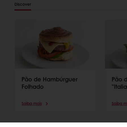
Discover
Pão de Hambúrguer
Pão 
Folhado
"Itali
Saiba mais
Saiba m