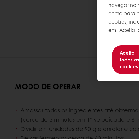
navegar no n
como para me
cookies, inc
em “Aceito t
Aceito
todas a
cookies
MODO DE OPERAR
Amassar todos os ingredientes até obterm
(cerca de 3 minutos em 1ª velocidade e 6 
Dividir em unidades de 90 g e enrolar e co
Deixar fermentar cerca de 60 minutos;