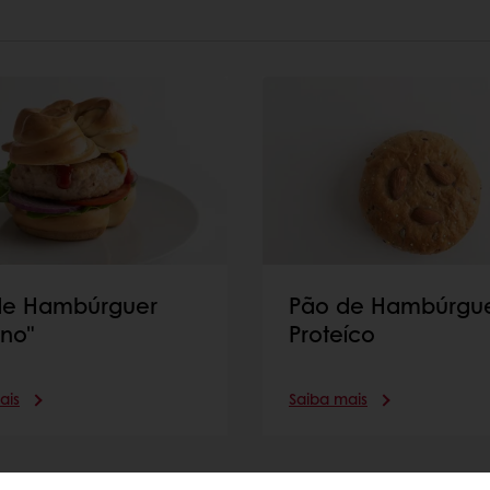
de Hambúrguer
Pão de Hambúrgu
ano"
Proteíco
ais
Saiba mais