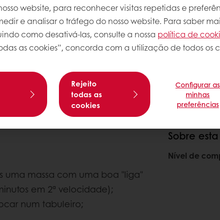
osso website, para reconhecer visitas repetidas e preferên
dir e analisar o tráfego do nosso website. Para saber mai
luindo como desativá-las, consulte a nossa
política de cook
odas as cookies”, concorda com a utilização de todos os c
Rejeito
Configurar a
s
todas as
minhas
preferências
cookies
Sobre esta
Nível de com
os uma massa com uma boa "liga"
minutos em 2ª velocidade);
locar num tabuleiro;