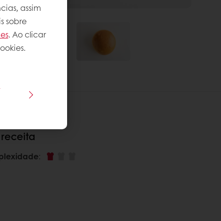
cias, assim
s sobre
ies
. Ao clicar
ookies.
s
 receita
plexidade
: