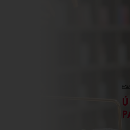
HOM
Ú
P