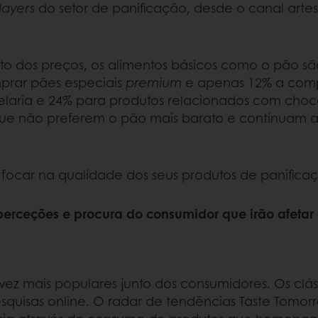
layers
do setor de panificação, desde o canal arte
 dos preços, os alimentos básicos como o pão s
prar pães especiais
premium
e apenas 12% a com
elaria e 24% para produtos relacionados com choco
que não preferem o pão mais barato e continuam 
focar na qualidade dos seus produtos de panifica
perceções e procura do consumidor que irão afetar 
vez mais populares junto dos consumidores. Os cláss
quisas online. O radar de tendências Taste Tomor