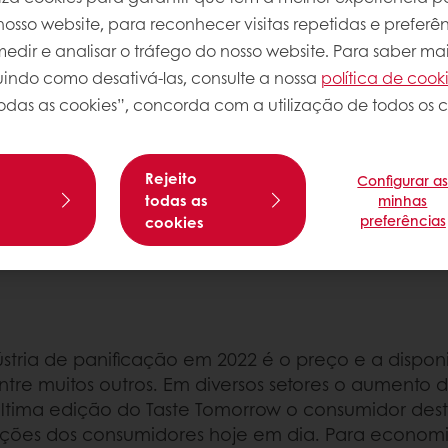
osso website, para reconhecer visitas repetidas e preferên
dir e analisar o tráfego do nosso website. Para saber mai
luindo como desativá-las, consulte a nossa
política de cook
odas as cookies”, concorda com a utilização de todos os c
ndial que analisa o comportamento de consumo de p
consumo, atitudes e escolhas dos consumidores loca
 acompanhar a evolução das tendências e para sus
Rejeito
Configurar a
s
todas as
minhas
preferências
cookies
 tendências de panificação que serão mais important
ndústria de panificação em 2022 é o preço e a dispo
entre muitos outros. Em diversos setores o aumento 
a última edição do Taste Tomorrow o consumidor de
ações dos consumidores hoje em dia. Para economiz