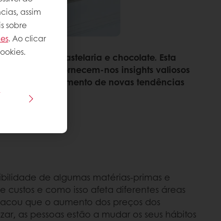
cias, assim
s sobre
ies
. Ao clicar
ookies.
anificação, pastelaria e chocolate. Esta
is e globais fornecem-nos insights valiosos
tentar o aparecimento de novas tendências
s
es em 2023.
nibilidade de algumas matérias-primas e
de custos e como isso afeta diferentes áreas
stacou que o aumento dos preços dos
ar, as pessoas estão a mudar os seus hábitos