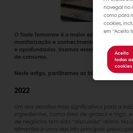
navegar no n
como para me
cookies, inc
em “Aceito t
O Taste Tomorrow é o maior estudo a nível mu
monitorização e conhecimento dos hábitos de 
e aprofundados. Usamos esses insights para
Aceito
de consumo.
todas a
cookies
Neste artigo, partilhamos as três principais
2022
Um dos desafios mais significativos para a i
ingredientes, como óleo de girassol e trigo, 
de negócios tem sido “discussão” diária. N
alimentos é uma das três principais preocup