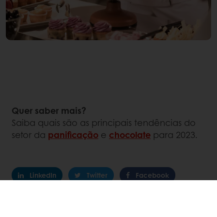
Quer saber mais?
Saiba quais são as principais tendências do
setor da
panificação
e
chocolate
para 2023.
LinkedIn
Twitter
Facebook
Pinterest
WhatsApp