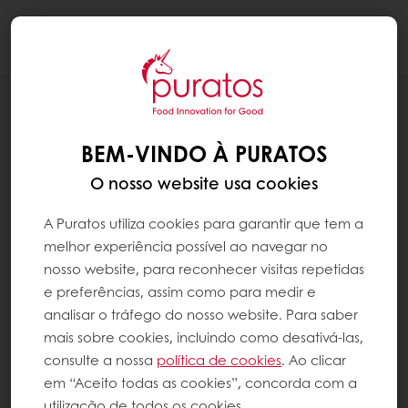
Togg
navi
BLOG
COMO DIFERENCIAR PRODUTOS DE
BEM-VINDO À PURATOS
PANIFICAÇÃO E PASTELARIA ATRAVÉS
DO SABOR E DA PROFUNDIDADE DE
O nosso website usa cookies
SABORES.
A Puratos utiliza cookies para garantir que tem a
melhor experiência possível ao navegar no
nosso website, para reconhecer visitas repetidas
e preferências, assim como para medir e
analisar o tráfego do nosso website. Para saber
mais sobre cookies, incluindo como desativá-las,
consulte a nossa
política de cookies
. Ao clicar
em “Aceito todas as cookies”, concorda com a
utilização de todos os cookies.