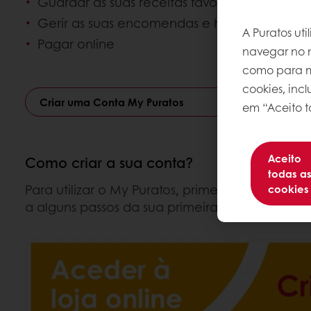
Guardar as suas receitas favoritas
Gerir as suas encomendas e histórico de fatu
A Puratos ut
Pagar online
navegar no n
como para me
cookies, inc
Criar uma Conta My Puratos
em “Aceito t
Aceito
Como criar a sua conta?
todas a
Para utilizar o My Puratos, primeiro terá de so
cookies
a alguns passos da sua primeira encomenda!