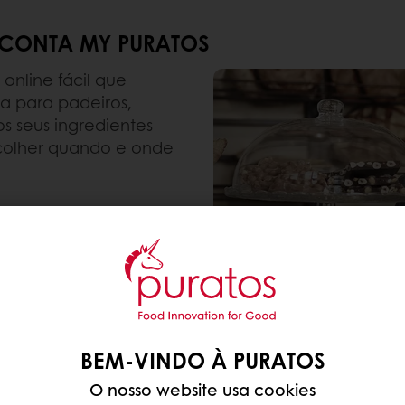
CONTA MY PURATOS
nline fácil que
ia para padeiros,
s seus ingredientes
escolher quando e onde
incluindo preços e
BEM-VINDO À PURATOS
O nosso website usa cookies