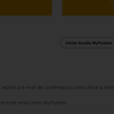
Iniciar Sessão MyPuratos
 recebi o e-mail de confirmação para ativar a min
nchi o formulário de registo e defini a minha senha, mas 
a conta. Primeiro, lembre-se de verificar se o e-mail de 
o criar uma conta MyPuratos
orreio.
o 1: Clique em MyPuratos no canto superior direito e depoi