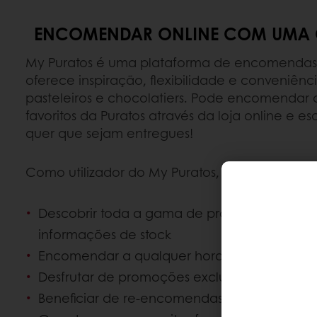
ENCOMENDAR ONLINE COM UMA 
My Puratos é uma plataforma de encomendas o
oferece inspiração, flexibilidade e conveniênc
pasteleiros e chocolatiers. Pode encomendar o
favoritos da Puratos através da loja online e 
quer que sejam entregues!
Como utilizador do My Puratos, pode:
Descobrir toda a gama de produtos Puratos, 
informações de stock
Encomendar a qualquer hora, 24h/7d
Desfrutar de promoções exclusivas
Beneficiar de re-encomendas fáceis