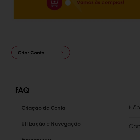
Criar Conta
FAQ
Não
Criação de Conta
Pree
Utilização e Navegação
minh
Com
de c
Pass
Encomenda