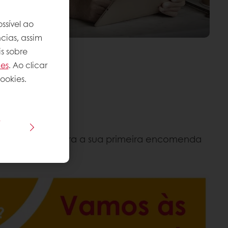
ssível ao
cias, assim
s sobre
ies
. Ao clicar
ookies.
s
line?
Ótimo! Faça agora a sua primeira encomenda