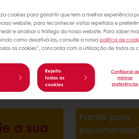
ras online
iliza cookies para garantir que tem a melhor experiência po
osso website, para reconhecer visitas repetidas e preferên
dir e analisar o tráfego do nosso website. Para saber mai
luindo como desativá-las, consulte a nossa
política de cook
odas as cookies”, concorda com a utilização de todos os c
Rejeito
Configurar a
Como encomendar on
s
todas as
minhas
preferências
licitar uma conta. Apenas
Já criou a sua conta? 
cookies
online.