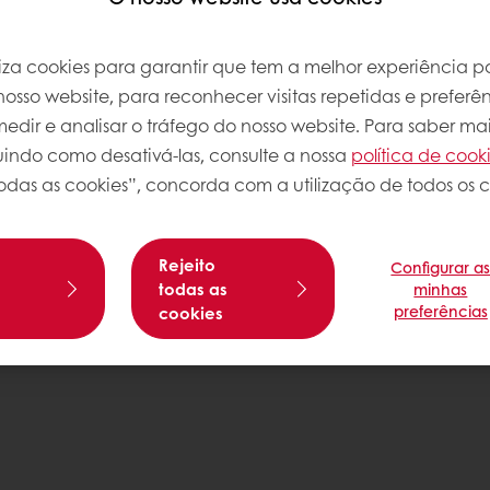
atos
Política de Privacidade
Política de Cookies
iliza cookies para garantir que tem a melhor experiência po
Condições Gerais de Venda
osso website, para reconhecer visitas repetidas e preferên
os
Livro de Reclamações
dir e analisar o tráfego do nosso website. Para saber mai
luindo como desativá-las, consulte a nossa
política de cook
odas as cookies”, concorda com a utilização de todos os c
Rejeito
Configurar a
s
todas as
minhas
preferências
cookies