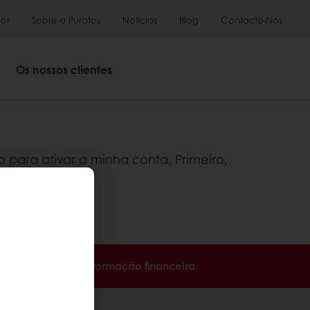
or
Sobre a Puratos
Notícias
Blog
Contacte-Nos
Os nossos clientes
 para ativar a minha conta. Primeiro,
reio.
ha acesso à sua informação financeira