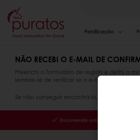
Panificação
P
NÃO RECEBI O E-MAIL DE CONFI
Preenchi o formulário de registo e defini a 
lembre-se de verificar se o e-mail de confirm
Se não conseguir encontrá-lo,
contacte-nos
p
Encomende online 24/7
Paga