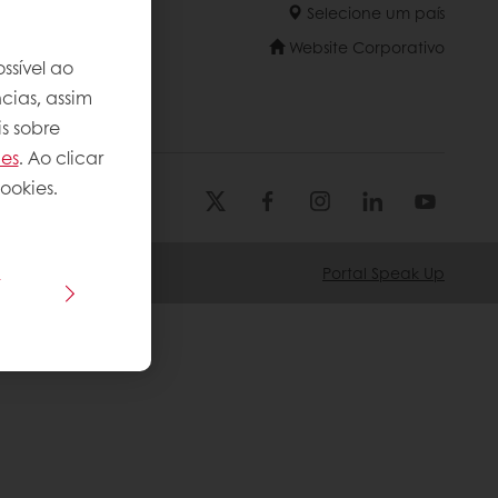
Selecione um país
Website Corporativo
ssível ao
cias, assim
s sobre
ies
. Ao clicar
ookies.
s
Portal Speak Up