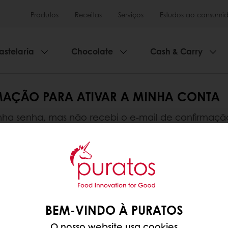
Produtos
Receitas
Serviços
Estudos ao consumid
astelaria
Chocolate
Cash & Carry
RMAÇÃO PARA ATIVAR A MINHA CONTA
minha senha, mas não recebi o e-mail de confirmação
ação está na pasta "Lixo/Spam" da sua caixa de cor
or e-mail.
mento online disponível
Promoções exclusivas
Ten
BEM-VINDO À PURATOS
O nosso website usa cookies