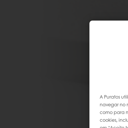
A Puratos ut
navegar no n
como para me
cookies, inc
em “Aceito t