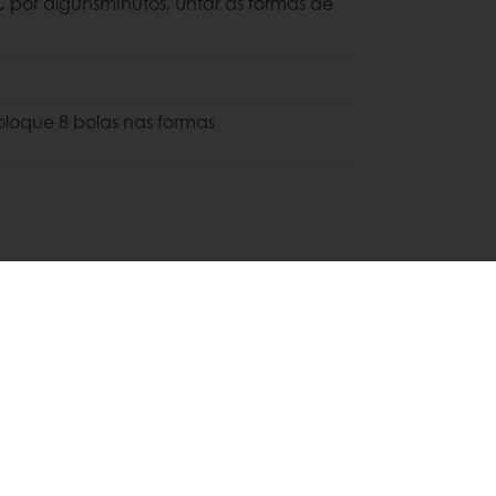
 por algunsminutos. Untar as formas de
loque 8 bolas nas formas
aze e açúcar em pó.
- Lar