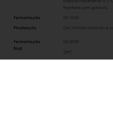
colocar novamente a 3 °C
Nanterre com gordura.
Fermentação
00:10:00
Finalização
Dar formato redondo e co
Fermentação
02:30:00
final
28ºC
80% Humidade
Decoração
Polverizar com Sunset Gl
antes da
cozedura
Cozedura
Forno: 180ºC - Teto; 180ºC 
00:25:00