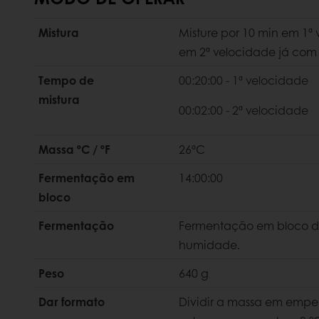
Mistura
Misture por 10 min em 1ª
em 2ª velocidade já com
Tempo de
00:20:00 - 1ª velocidade
mistura
00:02:00 - 2ª velocidade
Massa ºC / ºF
26ºC
Fermentação
em
14:00:00
bloco
Fermentação
Fermentação em bloco du
humidade.
Peso
640 g
Dar formato
Dividir a massa em empel