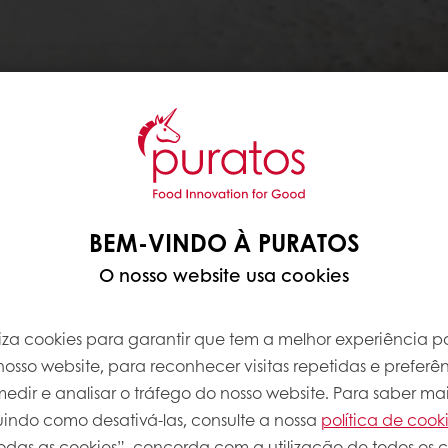
BEM-VINDO À PURATOS
O nosso website usa cookies
iliza cookies para garantir que tem a melhor experiência po
osso website, para reconhecer visitas repetidas e preferên
dir e analisar o tráfego do nosso website. Para saber mai
luindo como desativá-las, consulte a nossa
política de cook
odas as cookies”, concorda com a utilização de todos os c