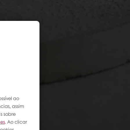
ssível ao
cias, assim
s sobre
ies
. Ao clicar
ookies.