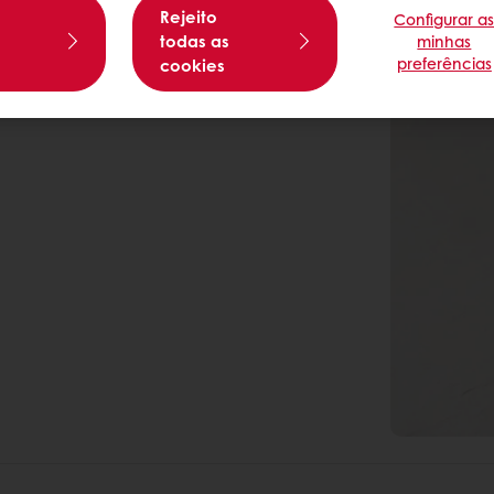
Rejeito
Configurar a
s
todas as
minhas
preferências
cookies