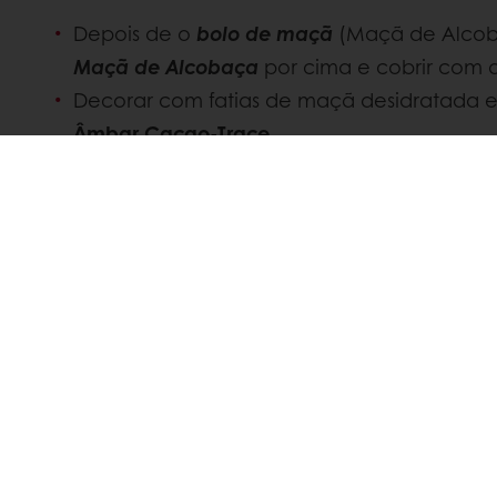
Depois de o
bolo de maçã
(Maçã de Alcoba
Maçã de Alcobaça
por cima e cobrir com 
Decorar com fatias de maçã desidratada 
Âmbar Cacao-Trace
.
PARTILHE ESTA RECEITA
LinkedIn
Twitter
Facebook