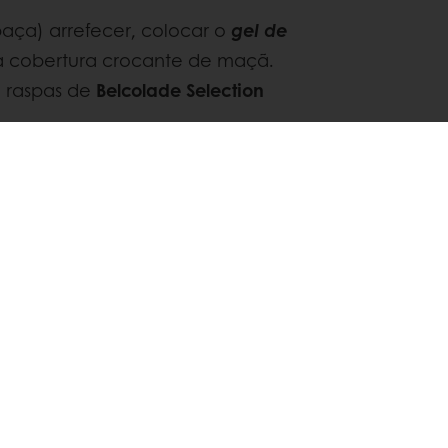
ça) arrefecer, colocar o
gel de
a cobertura crocante de maçã.
e raspas de
Belcolade Selection
Pinterest
WhatsApp