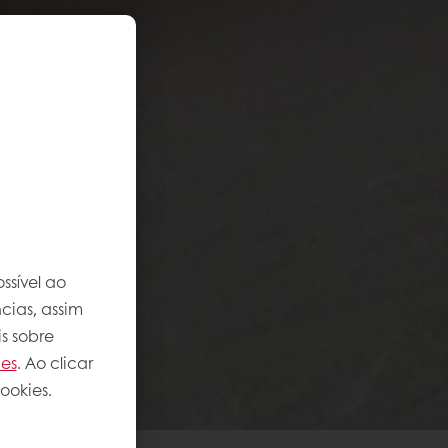
ssível ao
cias, assim
s sobre
ies
. Ao clicar
ookies.