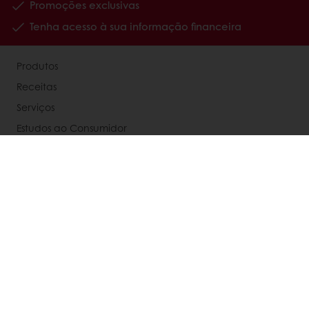
Promoções exclusivas
Tenha acesso à sua informação financeira
Produtos
Receitas
Serviços
Estudos ao Consumidor
Sobre a Puratos
Carreiras
Notícias
Contacte-nos
Política de Privacidade
Política de Cookies
Condições Gerais de Venda