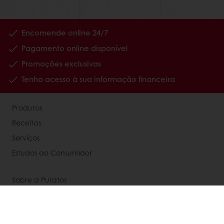
Encomende online 24/7
Pagamento online disponível
Promoções exclusivas
Tenha acesso à sua informação financeira
Produtos
Receitas
Serviços
Estudos ao Consumidor
Sobre a Puratos
Carreiras
Notícias