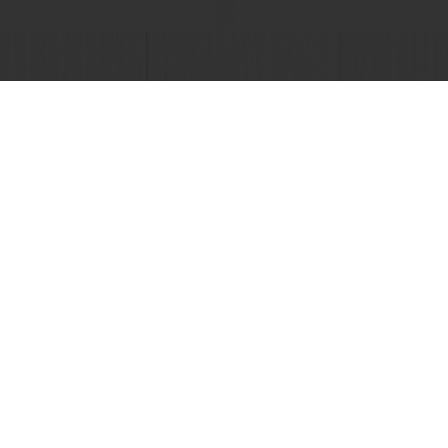
mento online disponível
Promoções exclusivas
Ten
atos
Política de Privacidade
Política de Cookies
Condições Gerais de Venda
os
Livro de Reclamações