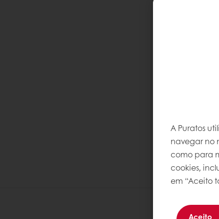
A Puratos ut
navegar no n
como para me
cookies, inc
em “Aceito t
Aceito