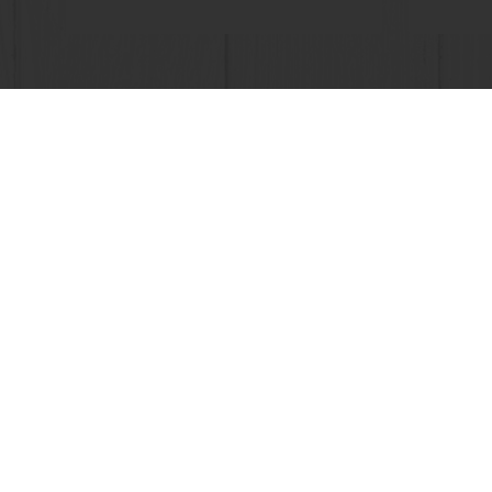
Encomende online 24/7
Paga
Produtos
Sobre a Pur
Receitas
Carreiras
Serviços
Notícias
Estudos ao Consumidor
Contacte-n
+351 219 158 300
Portugal@puratos.com
© Puratos Group 2026