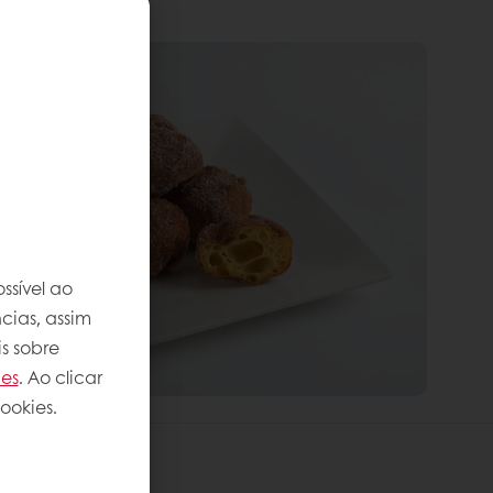
ssível ao
cias, assim
s sobre
ies
. Ao clicar
ookies.
s