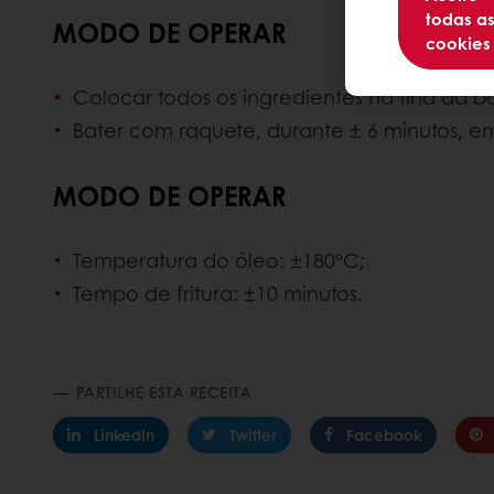
todas a
MODO DE OPERAR
cookies
Colocar todos os ingredientes na tina da b
Bater com raquete, durante ± 6 minutos, 
MODO DE OPERAR
Temperatura do óleo: ±180ºC;
Tempo de fritura: ±10 minutos.
PARTILHE ESTA RECEITA
LinkedIn
Twitter
Facebook