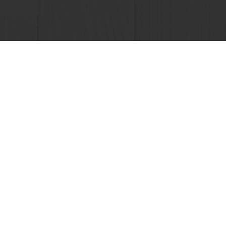
ha acesso à sua informação financeira
Selecione um país
Website Corporativo
Portal Speak Up