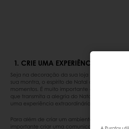
1. CRIE UMA EXPERIÊNCIA INESQU
Seja na decoração da sua loja ou na apresen
sua montra, o espírito de Natal deve estar pre
momentos. É muito importante que crie um am
que transmita a alegria do Natal aos seus clien
uma experiência extraordinária na sua loja.
Para além de criar um ambiente natalício na s
importante criar uma comunicação efetiva de 
A Puratos ut