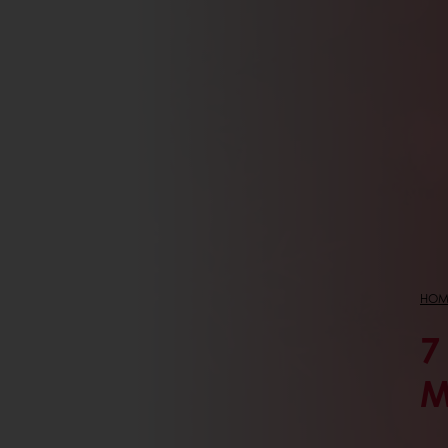
HOM
7
M