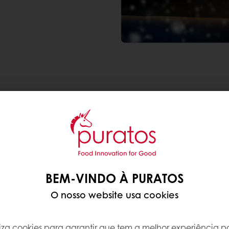
ECÍVEL NA LOJA
tação de produtos na
sente em todos os
biente confortável e
tes, permitindo-lhes ter
BEM-VINDO À PURATOS
O nosso website usa cookies
ua loja é muito
Natal, e a Puratos tem
iliza cookies para garantir que tem a melhor experiência po