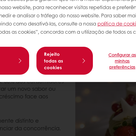
er saber mais sobre o
osso website, para reconhecer visitas repetidas e preferên
 e comunique o Natal de
dir e analisar o tráfego do nosso website. Para saber mai
luindo como desativá-las, consulte a nossa
política de cook
odas as cookies”, concorda com a utilização de todos os c
Rejeito
Configurar a
ECÍVEIS
s
todas as
minhas
preferências
cookies
 que os consumidores
a. 60% dos consumidores
tar um novo sabor ou
réscimo face aos
nte distinto e
nciar da concorrência.