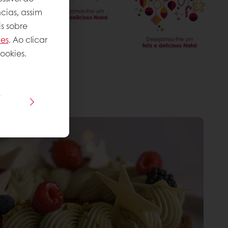
cias, assim
s sobre
ies
. Ao clicar
ookies.
s